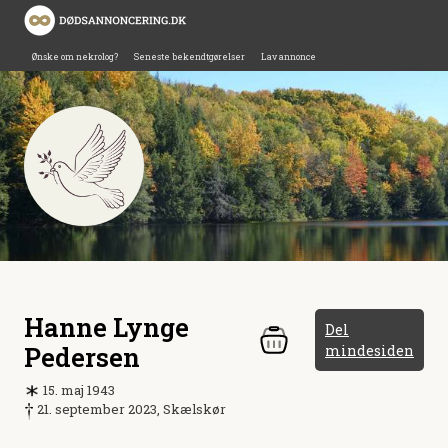
Ønske om nekrolog?
Seneste bekendtgørelser
Lav annonce
Hanne Lynge
Del
Pedersen
mindesiden
15. maj 1943
21. september 2023, Skælskør