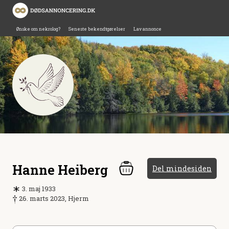
Ønske om nekrolog?
Seneste bekendtgørelser
Lav annonce
Hanne Heiberg
Del mindesiden
3. maj 1933
26. marts 2023, Hjerm