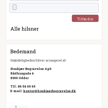
Tilføj din
hilsen
Alle hilsner
Bedemand
Højtideligheden bliver arrangeret af:
Houkjær Begravelse ApS
Rådhusgade 4
8300 Odder
Tlf.: 86 54 00 65
E-mail:
kontor@houkjaerbegravelse.dk
Besøg hjemmeside