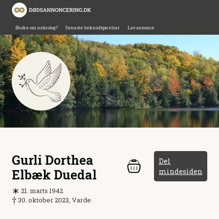
Ønske om nekrolog?
Seneste bekendtgørelser
Lav annonce
Gurli Dorthea
Del
Elbæk Duedal
mindesiden
21. marts 1942
30. oktober 2023, Varde