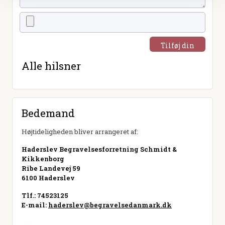
Tilføj din
hilsen
Alle hilsner
Bedemand
Højtideligheden bliver arrangeret af:
Haderslev Begravelsesforretning Schmidt &
Kikkenborg
Ribe Landevej 59
6100 Haderslev
Tlf.: 74523125
E-mail:
haderslev@begravelsedanmark.dk
Besøg hjemmeside