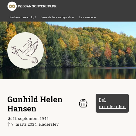
Ønske om nekrolog?
Seneste bekendtgørelser
Lav annonce
Gunhild Helen
Del
Hansen
mindesiden
11. september 1945
7. marts 2024, Haderslev