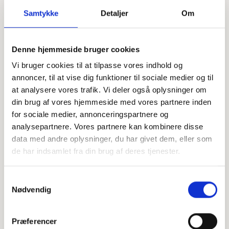
Samtykke
Detaljer
Om
Offentligtgjort i Jydske Vestkysten d. 10. marts 2024
Denne hjemmeside bruger cookies
Vi bruger cookies til at tilpasse vores indhold og
annoncer, til at vise dig funktioner til sociale medier og til
Højtideligheden
at analysere vores trafik. Vi deler også oplysninger om
Onsdag
d. 13. marts 2024 kl. 12.30
din brug af vores hjemmeside med vores partnere inden
for sociale medier, annonceringspartnere og
Hertug Hans Hospitalskirke
analysepartnere. Vores partnere kan kombinere disse
Sønderbro 3, 6100 Haderslev
data med andre oplysninger, du har givet dem, eller som
de har indsamlet fra din brug af deres tjenester.
+
−
Samtykkevalg
Nødvendig
Leaflet
|
©
OpenStreetMap
contributors
Præferencer