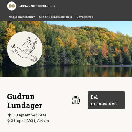
Ønske om nekrolog?
Seneste bekendtgørelser
Lav annonce
Gudrun
Del
Lundager
mindesiden
3. september 1934
24. april 2024, Avlum