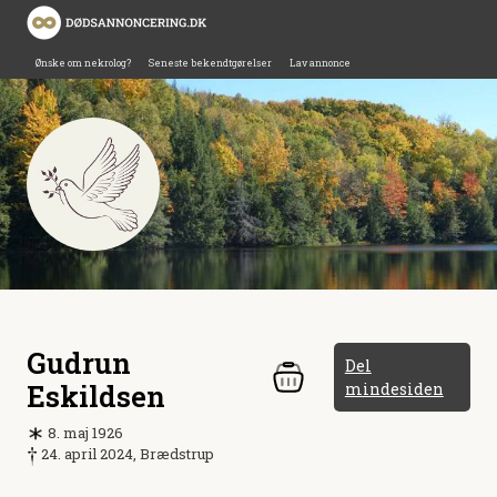
Ønske om nekrolog?
Seneste bekendtgørelser
Lav annonce
Gudrun
Del
Eskildsen
mindesiden
8. maj 1926
24. april 2024, Brædstrup