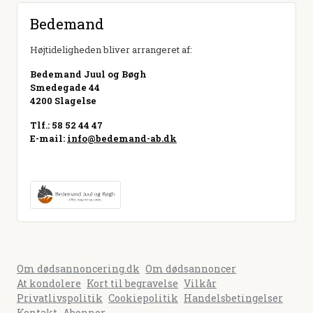
Bedemand
Højtideligheden bliver arrangeret af:
Bedemand Juul og Bøgh
Smedegade 44
4200 Slagelse
Tlf.: 58 52 44 47
E-mail:
info@bedemand-ab.dk
Besøg hjemmeside
Om dødsannoncering.dk
Om dødsannoncer
At kondolere
Kort til begravelse
Vilkår
Privatlivspolitik
Cookiepolitik
Handelsbetingelser
Kontakt
Abonner