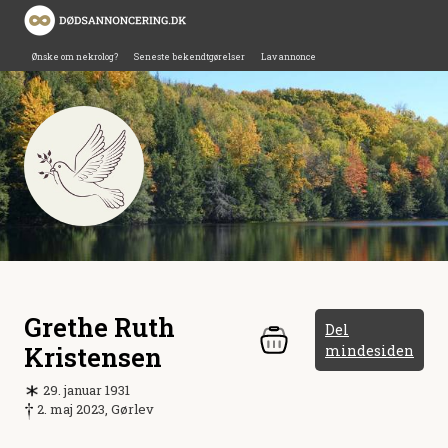
Ønske om nekrolog?
Seneste bekendtgørelser
Lav annonce
Grethe Ruth
Del
Kristensen
mindesiden
29. januar 1931
2. maj 2023, Gørlev