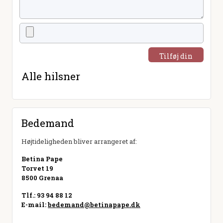
Tilføj din
hilsen
Alle hilsner
Bedemand
Højtideligheden bliver arrangeret af:
Betina Pape
Torvet 19
8500 Grenaa
Tlf.: 93 94 88 12
E-mail:
bedemand@betinapape.dk
Besøg hjemmeside