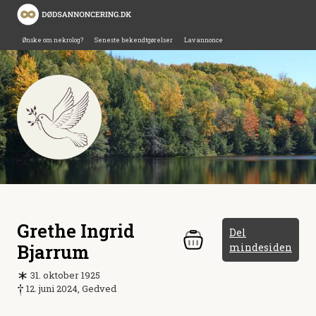
Ønske om nekrolog?
Seneste bekendtgørelser
Lav annonce
Grethe Ingrid
Del
Bjarrum
mindesiden
31. oktober 1925
12. juni 2024, Gedved