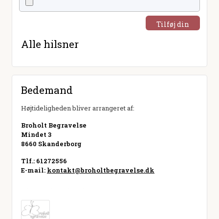
Tilføj din
hilsen
Alle hilsner
Bedemand
Højtideligheden bliver arrangeret af:
Broholt Begravelse
Mindet 3
8660 Skanderborg
Tlf.: 61272556
E-mail:
kontakt@broholtbegravelse.dk
Besøg hjemmeside