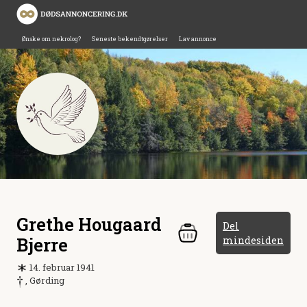
Ønske om nekrolog?
Seneste bekendtgørelser
Lav annonce
Grethe Hougaard
Del
Bjerre
mindesiden
14. februar 1941
, Gørding