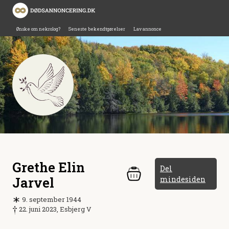
Ønske om nekrolog?
Seneste bekendtgørelser
Lav annonce
Grethe Elin
Del
Jarvel
mindesiden
9. september 1944
22. juni 2023, Esbjerg V