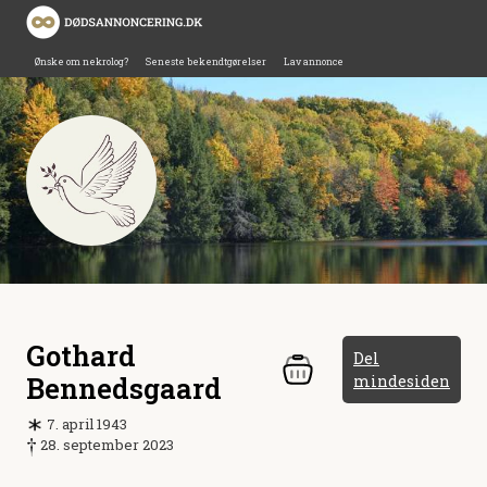
Ønske om nekrolog?
Seneste bekendtgørelser
Lav annonce
Gothard
Del
Bennedsgaard
mindesiden
7. april 1943
28. september 2023