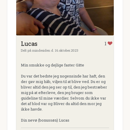
Lucas
1
Delt på mindesiden d. 16.oktober.2023
Min smukke og dejlige faster Gitte
Du var det bedste jeg nogensinde har haft, den
der gav mig håb, viljen til at blive ved. Du er og
bliver altid den jeg ser op til, den jeg bestræber
mig på at efterleve, den jeg bruger som
guideline til mine værdier. Selvom du ikke var
det af blod var og Bliver du altid den mor jeg
ikke havde.
Din nevø (bonussøn) Lucas