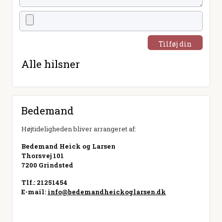
Tilføj din
hilsen
Alle hilsner
Bedemand
Højtideligheden bliver arrangeret af:
Bedemand Heick og Larsen
Thorsvej 101
7200 Grindsted
Tlf.: 21251454
E-mail:
info@bedemandheickoglarsen.dk
Besøg hjemmeside