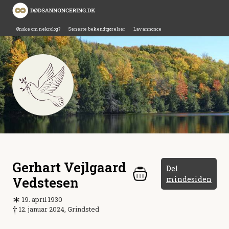
Ønske om nekrolog?
Seneste bekendtgørelser
Lav annonce
Gerhart Vejlgaard
Del
Vedstesen
mindesiden
19. april 1930
12. januar 2024, Grindsted