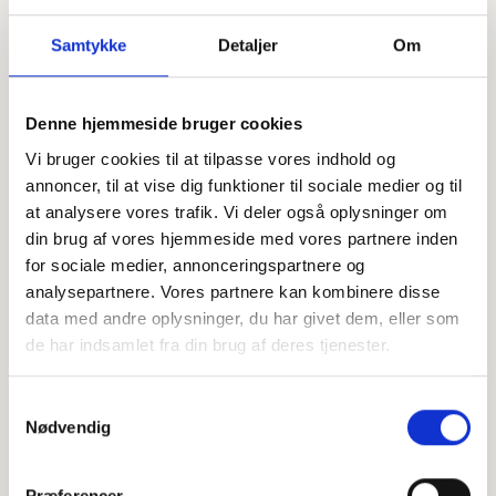
Samtykke
Detaljer
Om
Denne hjemmeside bruger cookies
Offentligtgjort i Fyens Stiftstidende d. 22. juni 2024
Vi bruger cookies til at tilpasse vores indhold og
annoncer, til at vise dig funktioner til sociale medier og til
at analysere vores trafik. Vi deler også oplysninger om
Højtideligheden
din brug af vores hjemmeside med vores partnere inden
for sociale medier, annonceringspartnere og
Tirsdag
d. 25. juni 2024 kl. 10.00
analysepartnere. Vores partnere kan kombinere disse
Otterup Kirke
data med andre oplysninger, du har givet dem, eller som
Bakkevej 2A, 5450 Otterup
de har indsamlet fra din brug af deres tjenester.
+
Samtykkevalg
−
Nødvendig
Præferencer