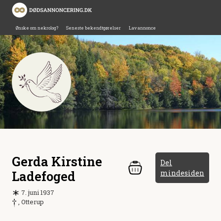
Ønske om nekrolog?
Seneste bekendtgørelser
Lav annonce
Gerda Kirstine
Del
Ladefoged
mindesiden
7. juni 1937
, Otterup