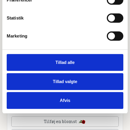
Leaflet
|
©
OpenStreetMap
contributors
Statistik
Personlig hilsen
Marketing
Sammen kan vi mindes Gerda Kirstine Ladefoged. Du
kan tænde et lys, skrive et mindeord,
dele billeder og video eller blot sende et hjerte eller en
rose
Tillad alle
Tillad valgte
Tænd et lys
Afvis
Tilføj et hjerte
Tilføj en blomst