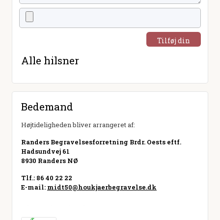
Tilføj din
hilsen
Alle hilsner
Bedemand
Højtideligheden bliver arrangeret af:
Randers Begravelsesforretning Brdr. Oests eftf.
Hadsundvej 61
8930 Randers NØ
Tlf.: 86 40 22 22
E-mail:
midt50@houkjaerbegravelse.dk
Besøg hjemmeside