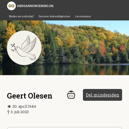
Ønske om nekrolog?
Seneste bekendtgørelser
Lav annonce
Geert Olesen
Del mindesiden
30. april 1944
3. juli 2023