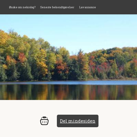
Ønske om nekrolog?
Seneste bekendtgørelser
Lav annonce
Del mindesiden