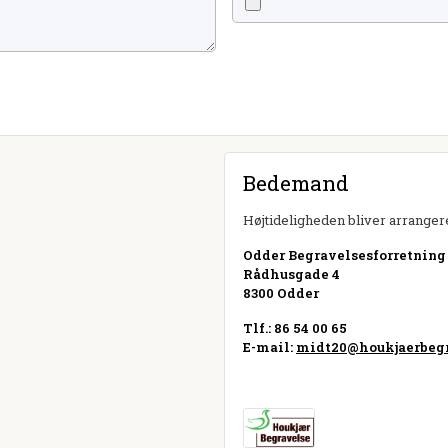
Bedemand
Højtideligheden bliver arrangere
Odder Begravelsesforretning
Rådhusgade 4
8300 Odder
Tlf.: 86 54 00 65
E-mail:
midt20@houkjaerbegr
Besøg hjemmeside