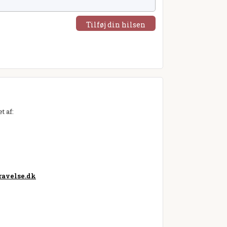
Tilføj din hilsen
t af:
avelse.dk