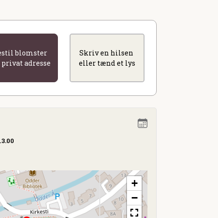
estil blomster
Skriv en hilsen
l privat adresse
eller tænd et lys
13.00
+
−