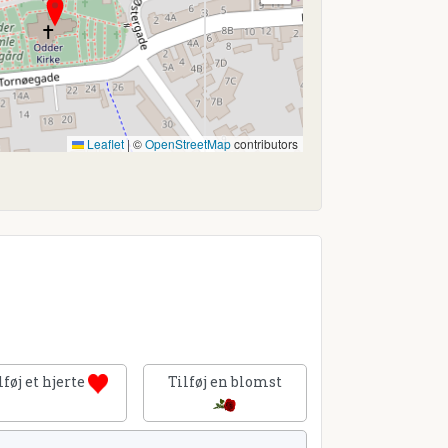
Leaflet
|
©
OpenStreetMap
contributors
lføj et hjerte
Tilføj en blomst