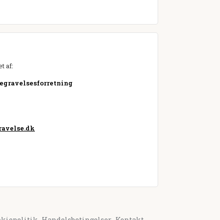
t af:
Begravelsesforretning
avelse.dk
okiepolitik
Handelsbetingelser
Kontakt