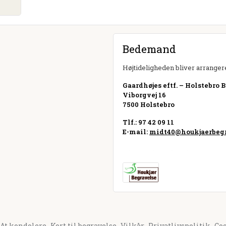
Bedemand
Højtideligheden bliver arrangere
Gaardhøjes eftf. – Holstebro 
Viborgvej 16
7500 Holstebro
Tlf.: 97 42 09 11
E-mail:
midt40@houkjaerbegr
Besøg hjemmeside
At kondolere
Kort til begravelse
Vilkår
Privatlivspolitik
Co