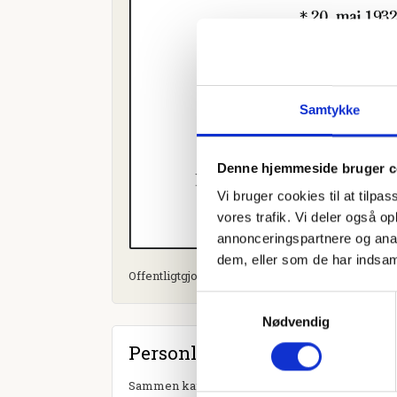
Samtykke
Denne hjemmeside bruger c
Vi bruger cookies til at tilpas
vores trafik. Vi deler også 
annonceringspartnere og anal
dem, eller som de har indsaml
Offentligtgjort i Holstebro Onsdag d. 25. oktober
Samtykkevalg
Nødvendig
Personlig hilsen
Sammen kan vi mindes Frede Pedersen. Du kan t