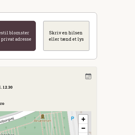
estil blomster
Skriv en hilsen
l privat adresse
eller tænd et lys
. 12.30
bro
+
−