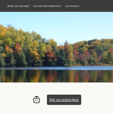
Ønske om nekrolog?
Seneste bekendtgørelser
Lav annonce
Del mindesiden