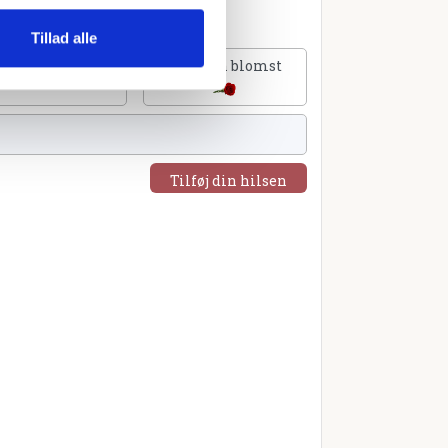
Tillad alle
lføj et hjerte
Tilføj en blomst
Tilføj din hilsen