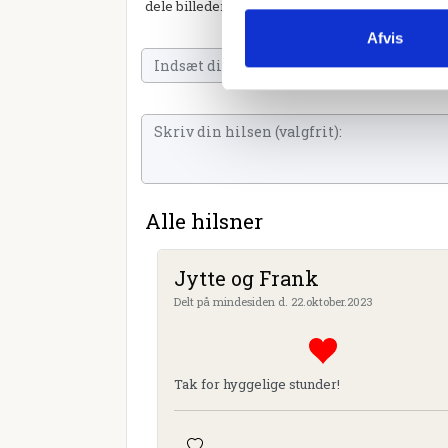
dele billeder og video eller blot sende et hjerte 
Afvis
Alle hilsner
Jytte og Frank
Delt på mindesiden d. 22.oktober.2023
Tak for hyggelige stunder!