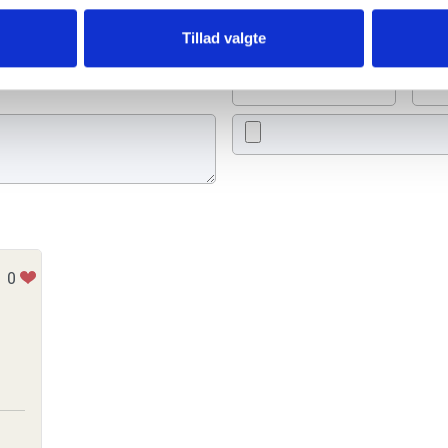
eller en rose
Tillad valgte
Tænd et lys
Ti
0