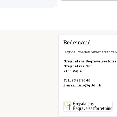
Bedemand
Højtideligheden bliver arrangere
Grejsdalens Begravelsesforr
Grejsdalsvej 265
7100 Vejle
Tlf.: 75 72 36 46
E-mail:
info@grbf.dk
Besøg hjemmeside