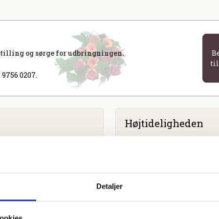
stilling og sørge for udbringningen.
B
ti
 9756 0207.
Højtideligheden
Fredag
d. 25. august 2023 kl.
Søndermarkskirken
Søndermarksvej 90, 7100 Ve
Detaljer
ookies