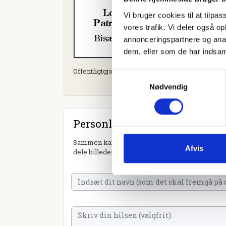
Vi bruger cookies til at tilpas
vores trafik. Vi deler også 
annonceringspartnere og anal
dem, eller som de har indsaml
Offentligtgjort i Fredericia/Vejle Amts/Horsens 
Samtykkevalg
Nødvendig
Personlig hilsen
Sammen kan vi mindes Frede Djurhuus Hansen. D
Afvis
dele billeder og video eller blot sende et hjerte 