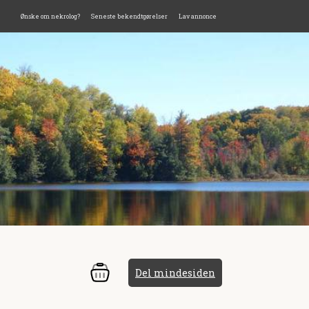
Ønske om nekrolog?
Seneste bekendtgørelser
Lav annonce
Del mindesiden