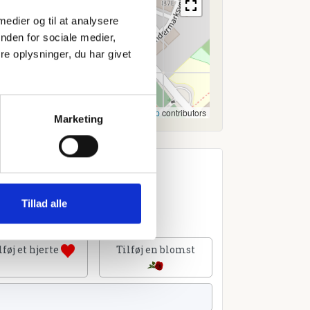
 medier og til at analysere
nden for sociale medier,
e oplysninger, du har givet
Leaflet
|
©
OpenStreetMap
contributors
Marketing
Tillad alle
lføj et hjerte
Tilføj en blomst