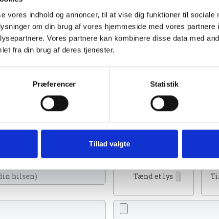
se vores indhold og annoncer, til at vise dig funktioner til sociale
oplysninger om din brug af vores hjemmeside med vores partnere i
ysepartnere. Vores partnere kan kombinere disse data med andr
et fra din brug af deres tjenester.
Folkeblad d. 23. august 2023
Præferencer
Statistik
u kan tænde et lys, skrive et mindeord,
Tillad valgte
eller en rose
Tænd et lys
Ti