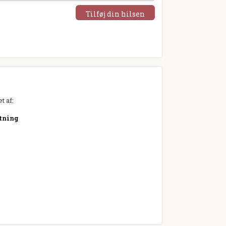
Tilføj din hilsen
t af:
etning