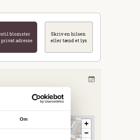
estil blomster
Skriv en hilsen
l privat adresse
eller tænd et lys
 13.00
jle
Om
+
−