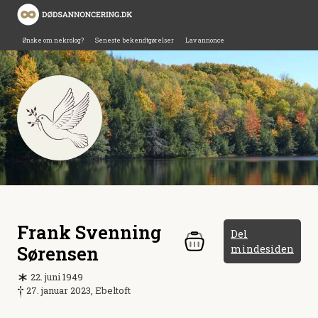
Ønske om nekrolog?
Seneste bekendtgørelser
Lav annonce
Frank Svenning
Del
Sørensen
mindesiden
22. juni 1949
27. januar 2023, Ebeltoft