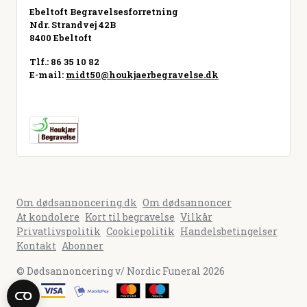
Ebeltoft Begravelsesforretning
Ndr. Strandvej 42B
8400 Ebeltoft
Tlf.: 86 35 10 82
E-mail:
midt50@houkjaerbegravelse.dk
Besøg hjemmeside
Om dødsannoncering.dk
Om dødsannoncer
At kondolere
Kort til begravelse
Vilkår
Privatlivspolitik
Cookiepolitik
Handelsbetingelser
Kontakt
Abonner
© Dødsannoncering v/ Nordic Funeral 2026