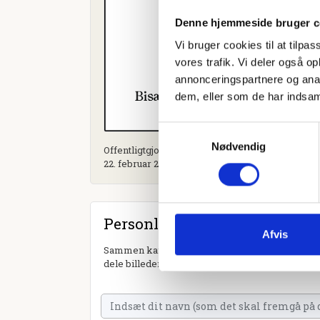
Denne hjemmeside bruger c
Vi bruger cookies til at tilpas
vores trafik. Vi deler også 
annonceringspartnere og anal
dem, eller som de har indsaml
Samtykkevalg
Nødvendig
Offentligtgjort i Lukket. Din Avis Norddjurs - 
22. februar 2023
Personlig hilsen
Afvis
Sammen kan vi mindes Flemming Gerhard Jacobs
dele billeder og video eller blot sende et hjerte 