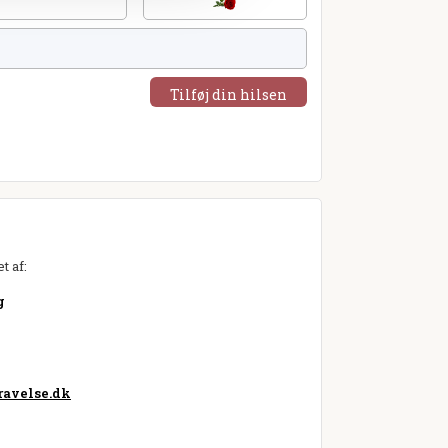
Tilføj din hilsen
t af:
g
avelse.dk