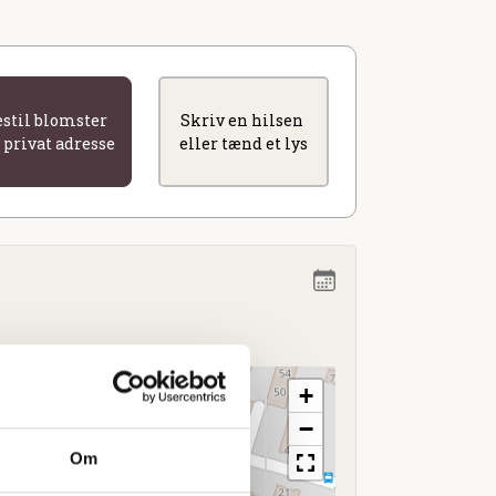
estil blomster
Skriv en hilsen
l privat adresse
eller tænd et lys
+
−
Om