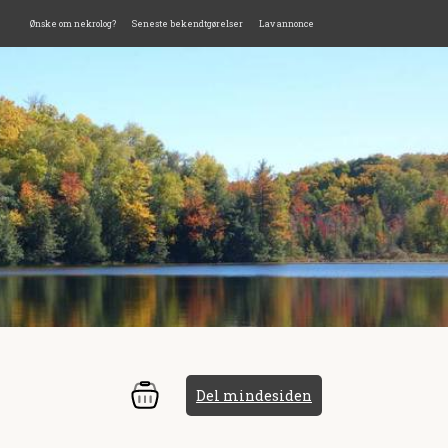
Ønske om nekrolog?
Seneste bekendtgørelser
Lav annonce
Del mindesiden