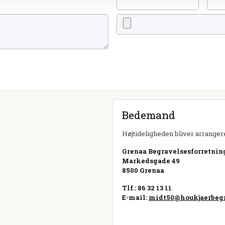
Bedemand
Højtideligheden bliver arrangere
Grenaa Begravelsesforretnin
Markedsgade 49
8500 Grenaa
Tlf.: 86 32 13 11
E-mail:
midt50@houkjaerbegr
Besøg hjemmeside