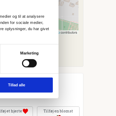
 medier og til at analysere
nden for sociale medier,
e oplysninger, du har givet
Leaflet
|
©
OpenStreetMap
contributors
Marketing
Tillad alle
lføj et hjerte
Tilføj en blomst