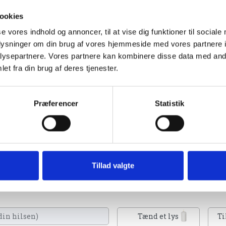
ookies
se vores indhold og annoncer, til at vise dig funktioner til sociale
oplysninger om din brug af vores hjemmeside med vores partnere i
ysepartnere. Vores partnere kan kombinere disse data med andr
et fra din brug af deres tjenester.
Præferencer
Statistik
sammenlagt med Grenaa Bladet d.
Tillad valgte
en. Du kan tænde et lys, skrive et mindeord,
eller en rose
Tænd et lys
Ti