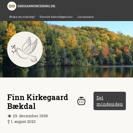
Ønske om nekrolog?
Seneste bekendtgørelser
Lav annonce
Finn Kirkegaard
Del
Bækdal
mindesiden
29. december 1938
1. august 2023