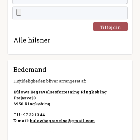
Tilføj din
hilsen
Alle hilsner
Bedemand
Højtideligheden bliver arrangeret af:
Bülows Begravelsesforretning Ringkøbing
Frejasvej 3
6950 Ringkøbing
Tlf.: 97 32 13 44
E-mail:
bulowbegravelse@gmail.com
Besøg hjemmeside