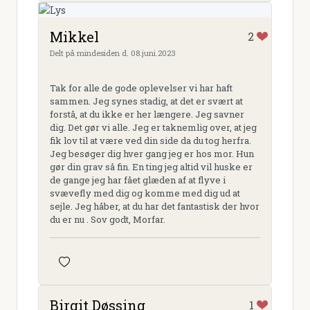
Mikkel
2
Delt på mindesiden d. 08.juni.2023
Tak for alle de gode oplevelser vi har haft
sammen. Jeg synes stadig, at det er svært at
forstå, at du ikke er her længere. Jeg savner
dig. Det gør vi alle. Jeg er taknemlig over, at jeg
fik lov til at være ved din side da du tog herfra.
Jeg besøger dig hver gang jeg er hos mor. Hun
gør din grav så fin. En ting jeg altid vil huske er
de gange jeg har fået glæden af at flyve i
svævefly med dig og komme med dig ud at
sejle. Jeg håber, at du har det fantastisk der hvor
du er nu . Sov godt, Morfar.
Birgit Døssing
1