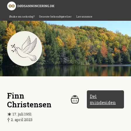
Ønske om nekrolog?
Seneste bekendtgørelser
Lav annonce
Finn
Del
Christensen
mindesiden
17. juli 1951
2. april 2023