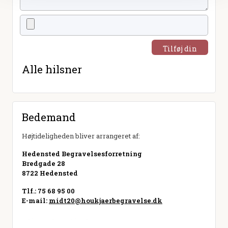
Tilføj din
hilsen
Alle hilsner
Bedemand
Højtideligheden bliver arrangeret af:
Hedensted Begravelsesforretning
Bredgade 28
8722 Hedensted
Tlf.: 75 68 95 00
E-mail:
midt20@houkjaerbegravelse.dk
Besøg hjemmeside