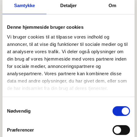
Samtykke
Detaljer
Om
Offentligtgjort i Ugeavisen Hedensted, Tørring og
Denne hjemmeside bruger cookies
Juelsminde d. 7. juni 2023
Vi bruger cookies til at tilpasse vores indhold og
annoncer, til at vise dig funktioner til sociale medier og til
at analysere vores trafik. Vi deler også oplysninger om
Højtideligheden
din brug af vores hjemmeside med vores partnere inden
for sociale medier, annonceringspartnere og
Hedensted Kirke
analysepartnere. Vores partnere kan kombinere disse
Kirkegade1, 8722 Hedensted
data med andre oplysninger, du har givet dem, eller som
de har indsamlet fra din brug af deres tjenester.
+
−
Samtykkevalg
Nødvendig
Leaflet
|
©
OpenStreetMap
contributors
Præferencer