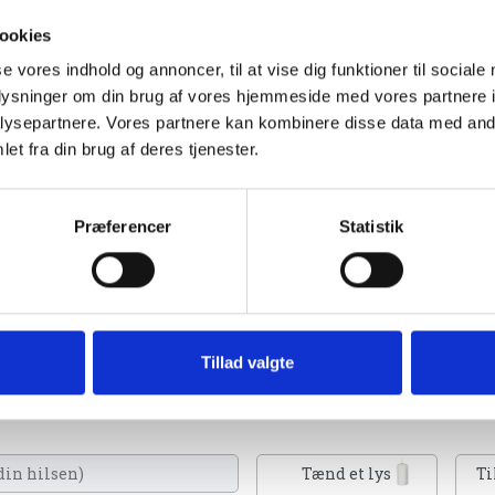
ookies
se vores indhold og annoncer, til at vise dig funktioner til sociale
oplysninger om din brug af vores hjemmeside med vores partnere i
ysepartnere. Vores partnere kan kombinere disse data med andr
et fra din brug af deres tjenester.
Præferencer
Statistik
gning af Folkebladet Norddjurs
Tillad valgte
 lys, skrive et mindeord,
eller en rose
Tænd et lys
Ti