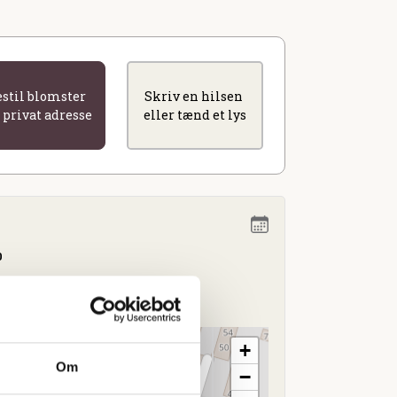
estil blomster
Skriv en hilsen
l privat adresse
eller tænd et lys
0
+
Om
−