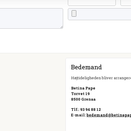
Bedemand
Højtideligheden bliver arrangere
Betina Pape
Torvet 19
8500 Grenaa
Tlf.: 93 94 88 12
E-mail:
bedemand@betinapa
Besøg hjemmeside