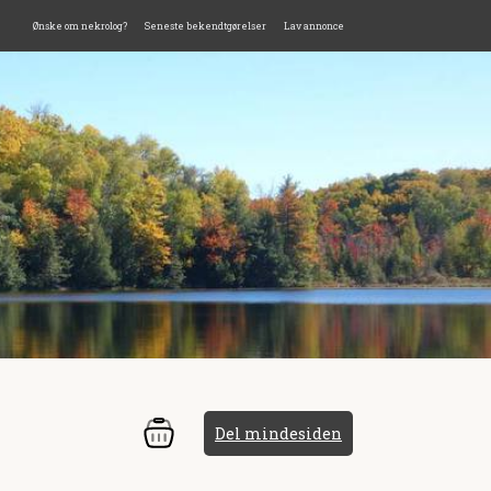
Ønske om nekrolog?
Seneste bekendtgørelser
Lav annonce
Del mindesiden