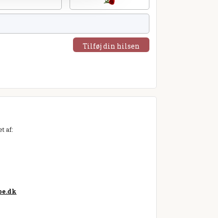
Tilføj din hilsen
t af:
pe.dk