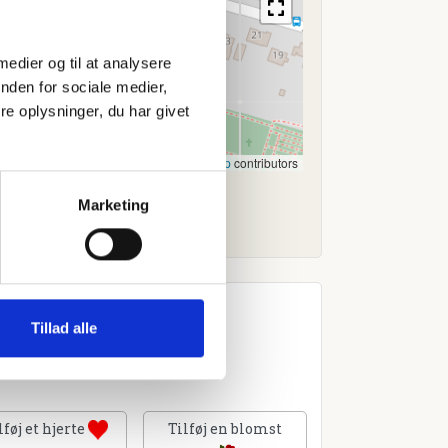
 medier og til at analysere
nden for sociale medier,
e oplysninger, du har givet
Leaflet
|
©
OpenStreetMap
contributors
Marketing
Tillad alle
lføj et hjerte
Tilføj en blomst