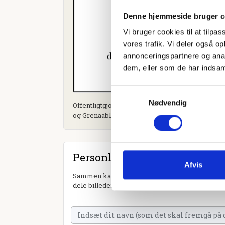
Denne hjemmeside bruger c
Vi bruger cookies til at tilpas
vores trafik. Vi deler også 
annonceringspartnere og anal
dem, eller som de har indsaml
Samtykkevalg
Nødvendig
Offentligtgjort i Din Avis Norddjurs (sammenlæ
og Grenaabladet) d. 5. juli 2023
Personlig hilsen
Afvis
Sammen kan vi mindes Eva Yde. Du kan tænde et
dele billeder og video eller blot sende et hjerte 