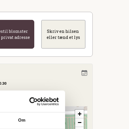
estil blomster
Skriv en hilsen
l privat adresse
eller tænd et lys
0.30
+
Om
−