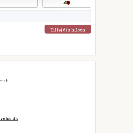
Tilføj din hilsen
t af:
velse.dk