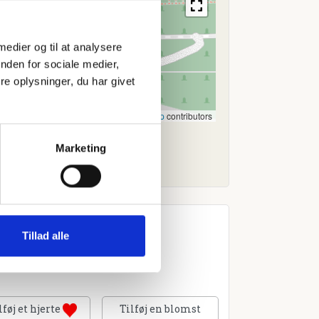
 medier og til at analysere
nden for sociale medier,
e oplysninger, du har givet
Leaflet
|
©
OpenStreetMap
contributors
Marketing
Tillad alle
lføj et hjerte
Tilføj en blomst