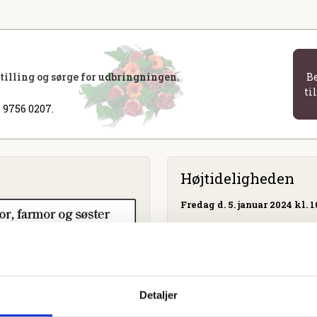
stilling og sørge for udbringningen.
B
ti
 9756 0207.
Højtideligheden
Fredag
d. 5. januar 2024 kl. 1
Give Kirke
Præstevænget 2, 7323 Give
Detaljer