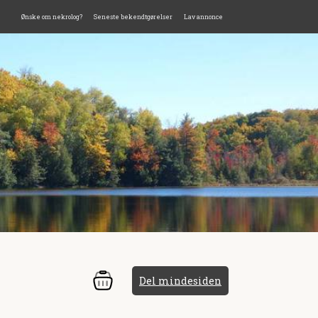
Ønske om nekrolog?
Seneste bekendtgørelser
Lav annonce
Del mindesiden