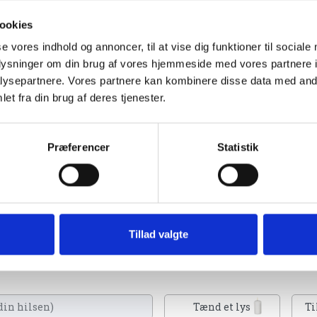
ookies
se vores indhold og annoncer, til at vise dig funktioner til sociale
oplysninger om din brug af vores hjemmeside med vores partnere i
ysepartnere. Vores partnere kan kombinere disse data med andr
et fra din brug af deres tjenester.
Præferencer
Statistik
ok i Ugeavisen Vejle d. 3.
Tillad valgte
de et lys, skrive et mindeord,
eller en rose
Tænd et lys
Ti