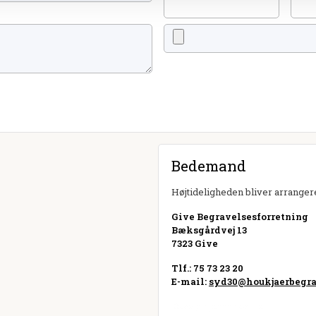
Bedemand
Højtideligheden bliver arrangere
Give Begravelsesforretning
Bæksgårdvej 13
7323 Give
Tlf.: 75 73 23 20
E-mail:
syd30@houkjaerbegra
Besøg hjemmeside