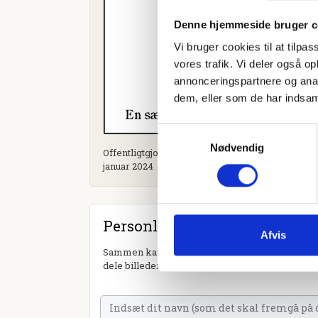
Denne hjemmeside bruger c
Vi bruger cookies til at tilpas
vores trafik. Vi deler også 
annonceringspartnere og anal
dem, eller som de har indsaml
Samtykkevalg
Nødvendig
Offentligtgjort i Give/Thyregod Avis - lukket, bo
januar 2024
Personlig hilsen
Afvis
Sammen kan vi mindes Eva Sørensen. Du kan tæn
dele billeder og video eller blot sende et hjerte 