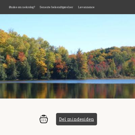
Ønske om nekrolog?
Seneste bekendtgørelser
Lav annonce
Del mindesiden