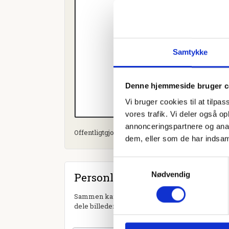
Samtykke
Denne hjemmeside bruger c
Vi bruger cookies til at tilpas
vores trafik. Vi deler også 
annonceringspartnere og anal
Offentligtgjort i Viborg Stiftfolkeblad d. 26. de
dem, eller som de har indsaml
Samtykkevalg
Nødvendig
Personlig hilsen
Sammen kan vi mindes Eva Birgit Fly-Hansen. Du
dele billeder og video eller blot sende et hjerte 