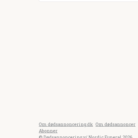
Om dødsannoncering.dk
Om dødsannoncer
Abonner
© Dødsannoncering v/ Nordic Funeral 2026