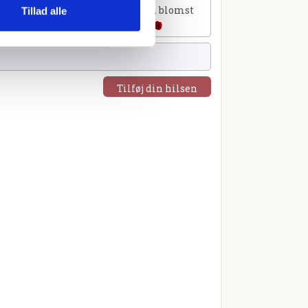
lføj et hjerte
Tilføj en blomst
Tillad alle
Tilføj din hilsen