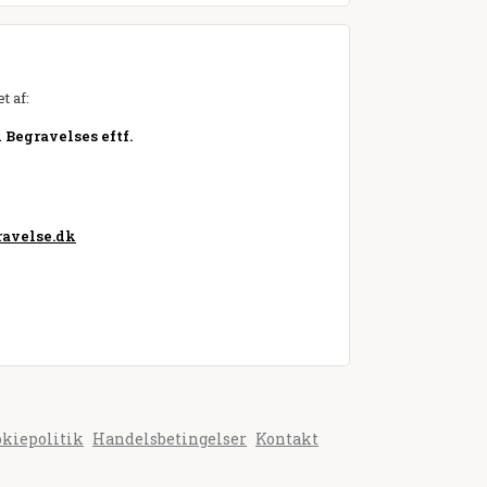
t af:
Begravelses eftf.
avelse.dk
okiepolitik
Handelsbetingelser
Kontakt