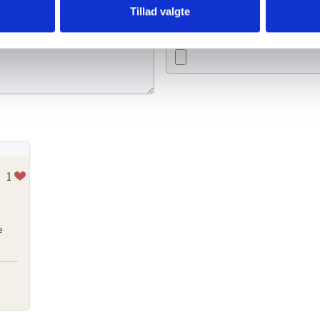
Tænd et lys
Ti
Tillad valgte
1
e