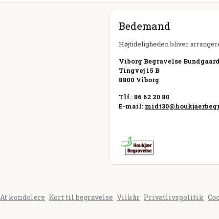
Bedemand
Højtideligheden bliver arrangere
Viborg Begravelse Bundgaard 
Tingvej 15 B
8800 Viborg
Tlf.: 86 62 20 80
E-mail:
midt30@houkjaerbegr
Besøg hjemmeside
At kondolere
Kort til begravelse
Vilkår
Privatlivspolitik
Co