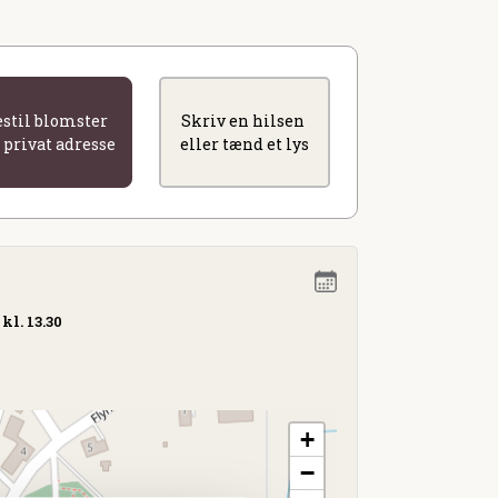
estil blomster
Skriv en hilsen
l privat adresse
eller tænd et lys
kl. 13.30
+
−