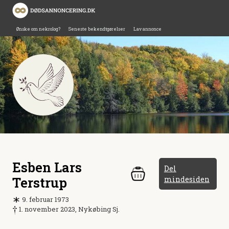
Ønske om nekrolog?
Seneste bekendtgørelser
Lav annonce
Esben Lars
Del
Terstrup
mindesiden
9. februar 1973
1. november 2023, Nykøbing Sj.