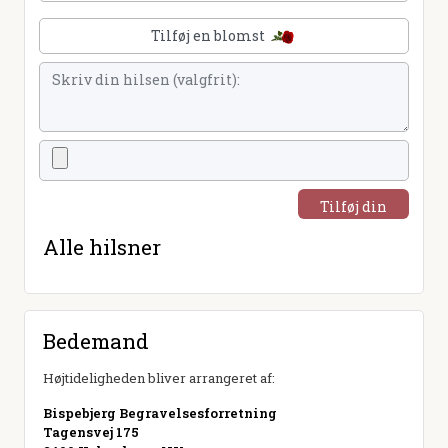
Tilføj en blomst
Tilføj din
hilsen
Alle hilsner
Bedemand
Højtideligheden bliver arrangeret af:
Bispebjerg Begravelsesforretning
Tagensvej 175