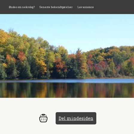
Ønske om nekrolog?
Seneste bekendtgørelser
Lav annonce
Del mindesiden