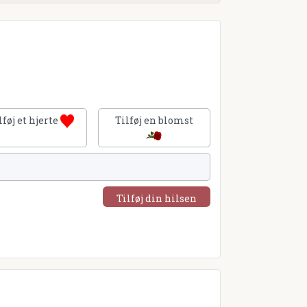
lføj et hjerte
Tilføj en blomst
Tilføj din hilsen