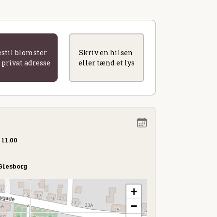
estil blomster
Skriv en hilsen
l privat adresse
eller tænd et lys
 11.00
Glesborg
+
−