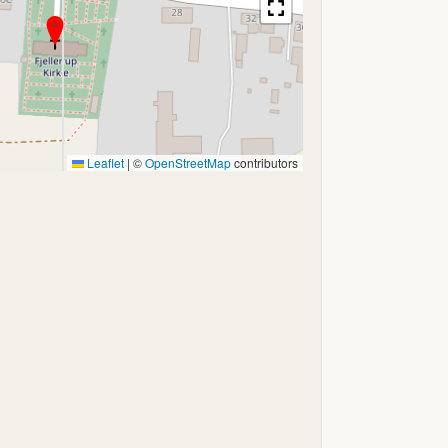
Leaflet
|
©
OpenStreetMap
contributors