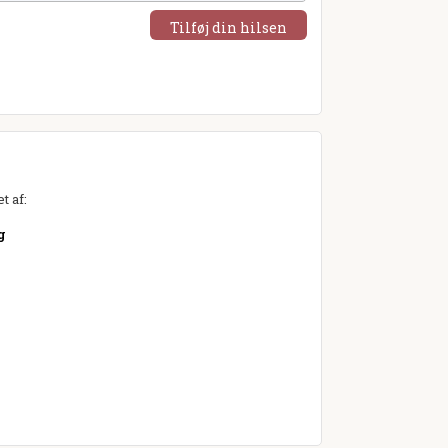
Tilføj din hilsen
t af:
g