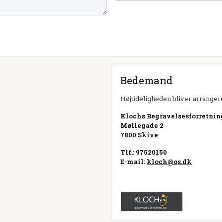
Bedemand
Højtideligheden bliver arrangere
Klochs Begravelsesforretnin
Møllegade 2
7800 Skive
Tlf.: 97520150
E-mail:
kloch@os.dk
Besøg hjemmeside