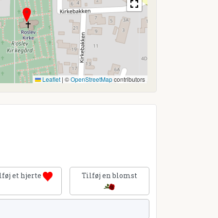
Leaflet
|
©
OpenStreetMap
contributors
lføj et hjerte
Tilføj en blomst