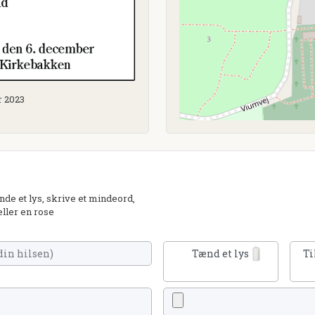
r 2023
de et lys, skrive et mindeord,
eller en rose
Tænd et lys
Ti