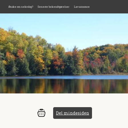
Ønske om nekrolog?
Seneste bekendtgørelser
Lav annonce
Del mindesiden