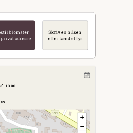
estil blomster
Skriv en hilsen
l privat adresse
eller tænd et lys
l. 13.00
lev
+
−