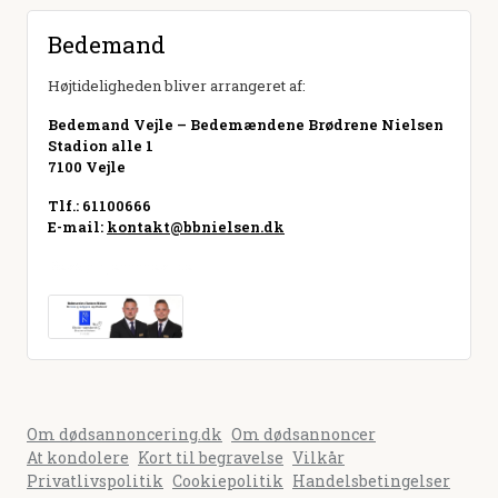
Bedemand
Højtideligheden bliver arrangeret af:
Bedemand Vejle – Bedemændene Brødrene Nielsen
Stadion alle 1
7100 Vejle
Tlf.: 61100666
E-mail:
kontakt@bbnielsen.dk
Besøg hjemmeside
Om dødsannoncering.dk
Om dødsannoncer
At kondolere
Kort til begravelse
Vilkår
Privatlivspolitik
Cookiepolitik
Handelsbetingelser