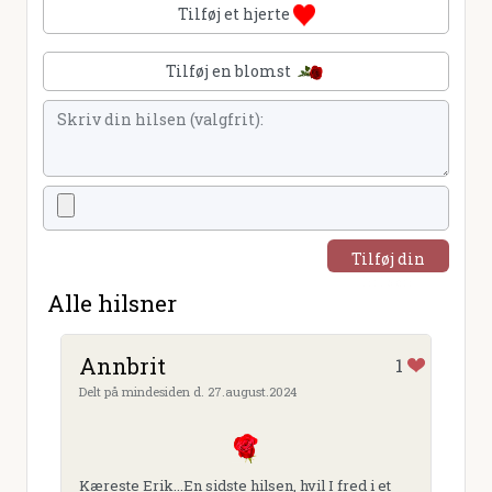
Tilføj et hjerte
Tilføj en blomst
Tilføj din
hilsen
Alle hilsner
Annbrit
1
Delt på mindesiden d. 27.august.2024
Kæreste Erik...En sidste hilsen, hvil I fred i et