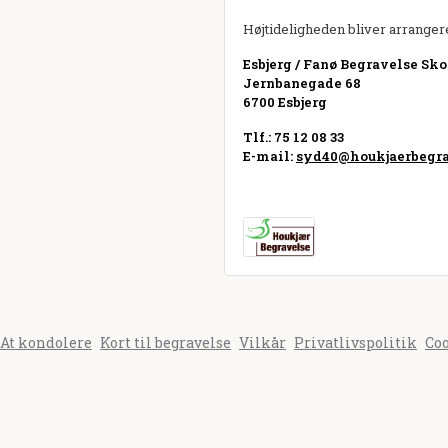
Højtideligheden bliver arrangere
Esbjerg / Fanø Begravelse Sko
Jernbanegade 68
6700 Esbjerg
Tlf.: 75 12 08 33
E-mail:
syd40@houkjaerbegra
Besøg hjemmeside
At kondolere
Kort til begravelse
Vilkår
Privatlivspolitik
Co