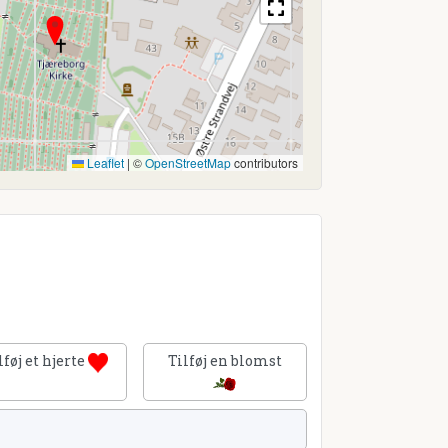
Leaflet
|
©
OpenStreetMap
contributors
lføj et hjerte
Tilføj en blomst