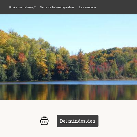
Ønske om nekrolog?
Seneste bekendtgørelser
Lav annonce
Del mindesiden