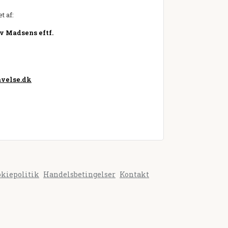
t af:
v Madsens eftf.
velse.dk
okiepolitik
Handelsbetingelser
Kontakt