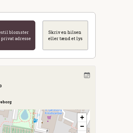
estil blomster
Skriv en hilsen
l privat adresse
eller tænd et lys
0
reborg
+
−