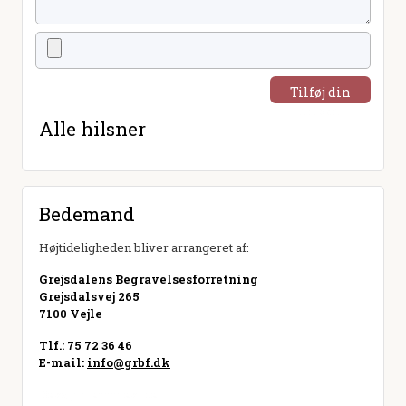
Tilføj din
hilsen
Alle hilsner
Bedemand
Højtideligheden bliver arrangeret af:
Grejsdalens Begravelsesforretning
Grejsdalsvej 265
7100 Vejle
Tlf.: 75 72 36 46
E-mail:
info@grbf.dk
Besøg hjemmeside