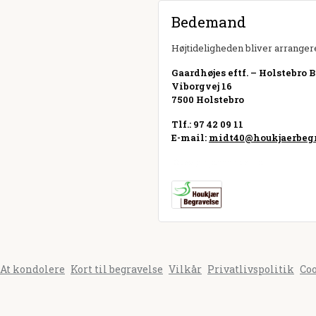
Bedemand
Højtideligheden bliver arrangere
Gaardhøjes eftf. – Holstebro 
Viborgvej 16
7500 Holstebro
Tlf.: 97 42 09 11
E-mail:
midt40@houkjaerbegr
Besøg hjemmeside
At kondolere
Kort til begravelse
Vilkår
Privatlivspolitik
Co