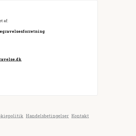
t af:
Begravelsesforretning
avelse.dk
okiepolitik
Handelsbetingelser
Kontakt