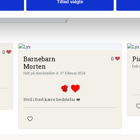
Tillad valgte
0
Barnebarn
Pi
0
Morten
Delt
Delt på mindesiden d. 27.februar.2024
Hvil i fred kære bedstefar ❤️