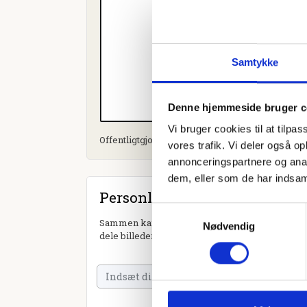
Samtykke
Denne hjemmeside bruger c
Vi bruger cookies til at tilpas
Offentligtgjort i Holstebro Onsdag d. 31. januar 2
vores trafik. Vi deler også 
annonceringspartnere og anal
dem, eller som de har indsaml
Personlig hilsen
Samtykkevalg
Sammen kan vi mindes Erik Christian Jensen. Du
Nødvendig
dele billeder og video eller blot sende et hjerte 