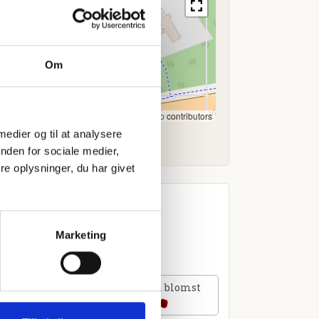
Om
Leaflet
|
©
OpenStreetMap
contributors
 medier og til at analysere
nden for sociale medier,
e oplysninger, du har givet
Marketing
lføj et hjerte
Tilføj en blomst