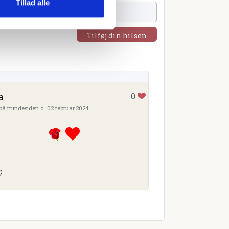
Tillad alle
Tilføj din hilsen
a
0
 på mindesiden d. 02.februar.2024