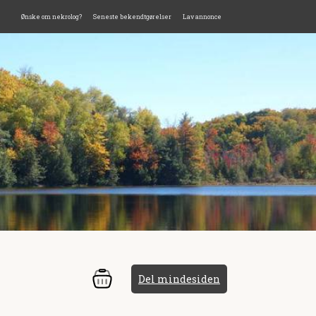
Ønske om nekrolog?
Seneste bekendtgørelser
Lav annonce
Del mindesiden