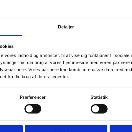
Detaljer
ookies
se vores indhold og annoncer, til at vise dig funktioner til sociale
024
oplysninger om din brug af vores hjemmeside med vores partnere i
ysepartnere. Vores partnere kan kombinere disse data med andr
et fra din brug af deres tjenester.
 kan tænde et lys, skrive et mindeord,
Præferencer
Statistik
eller en rose
Tænd et lys
Ti