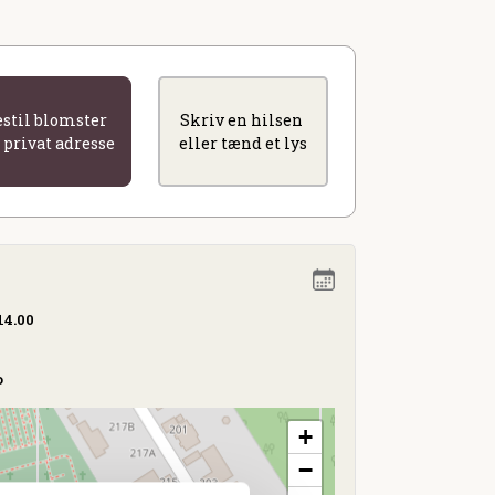
estil blomster
Skriv en hilsen
l privat adresse
eller tænd et lys
14.00
o
+
−