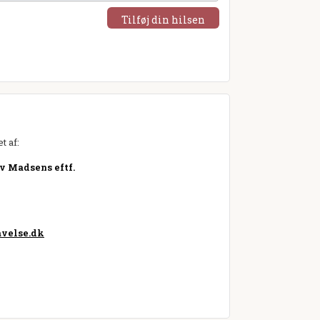
Tilføj din hilsen
t af:
v Madsens eftf.
velse.dk