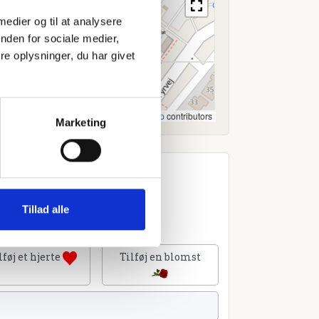
 medier og til at analysere
nden for sociale medier,
e oplysninger, du har givet
Leaflet
|
©
OpenStreetMap
contributors
Marketing
Tillad alle
lføj et hjerte
Tilføj en blomst