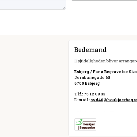
Bedemand
Højtideligheden bliver arrangere
Esbjerg / Fanø Begravelse Sko
Jernbanegade 68
6700 Esbjerg
Tlf.: 75 12 08 33
E-mail:
syd40@houkjaerbegra
Besøg hjemmeside