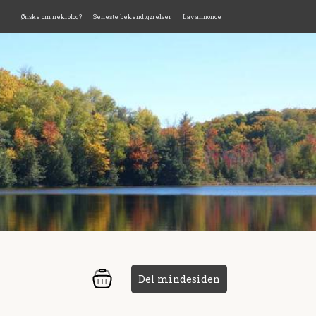
Ønske om nekrolog?
Seneste bekendtgørelser
Lav annonce
Del mindesiden