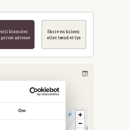
estil blomster
Skriv en hilsen
l privat adresse
eller tænd et lys
2.00
Om
+
−