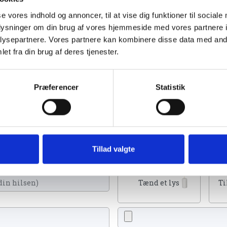
se vores indhold og annoncer, til at vise dig funktioner til sociale
oplysninger om din brug af vores hjemmeside med vores partnere i
ysepartnere. Vores partnere kan kombinere disse data med andr
et fra din brug af deres tjenester.
r 2024
Præferencer
Statistik
ænde et lys, skrive et mindeord,
Tillad valgte
eller en rose
Tænd et lys
Ti