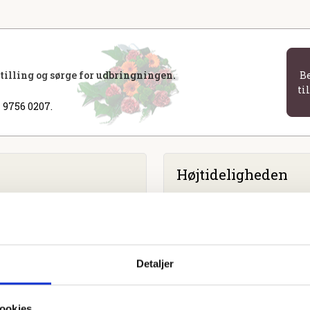
stilling og sørge for udbringningen.
B
ti
 9756 0207.
Højtideligheden
Lørdag
d. 2. marts 2024 kl. 1
Sædden Kirke
Fyrvej 30, 6710 Esbjerg V
Detaljer
ookies