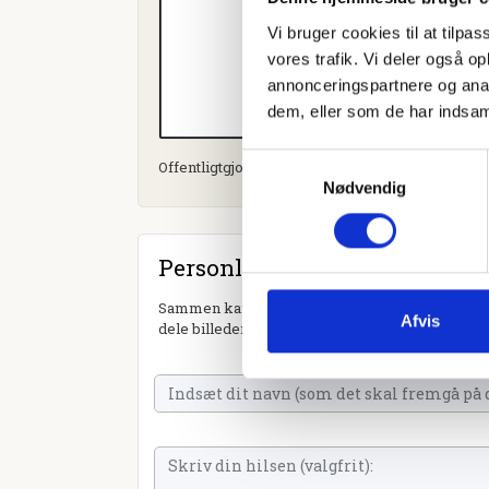
Vi bruger cookies til at tilpas
vores trafik. Vi deler også 
annonceringspartnere og anal
dem, eller som de har indsaml
Samtykkevalg
Offentligtgjort i Ugeavisen Esbjerg d. 28. februa
Nødvendig
Personlig hilsen
Sammen kan vi mindes Emmy Andersen. Du kan t
Afvis
dele billeder og video eller blot sende et hjerte 