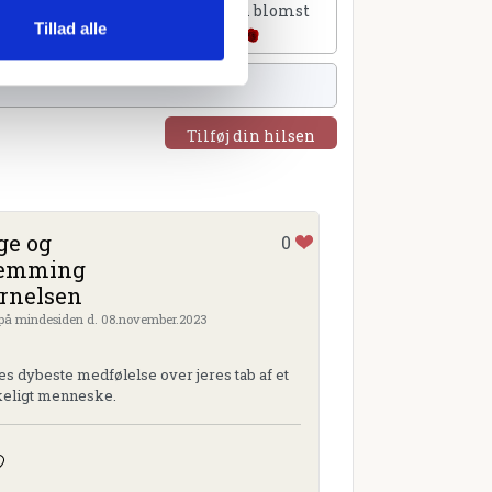
lføj et hjerte
Tilføj en blomst
Tillad alle
Tilføj din hilsen
ge og
0
lemming
rnelsen
 på mindesiden d. 08.november.2023
dybeste medfølelse over jeres tab af et
keligt menneske.