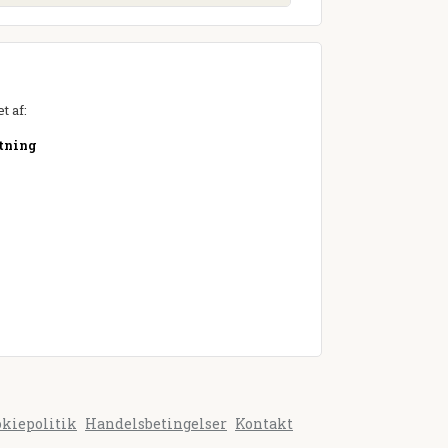
t af:
etning
okiepolitik
Handelsbetingelser
Kontakt