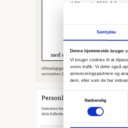
Samtykke
Denne hjemmeside bruger c
Vi bruger cookies til at tilpas
vores trafik. Vi deler også 
Offentligtgjort i Fredericia/Vejle Amts/Horsens 
annonceringspartnere og anal
november 2023
dem, eller som de har indsaml
Samtykkevalg
Personlig hilsen
Nødvendig
Sammen kan vi mindes Else Marie Egsgaard. Du 
dele billeder og video eller blot sende et hjerte 