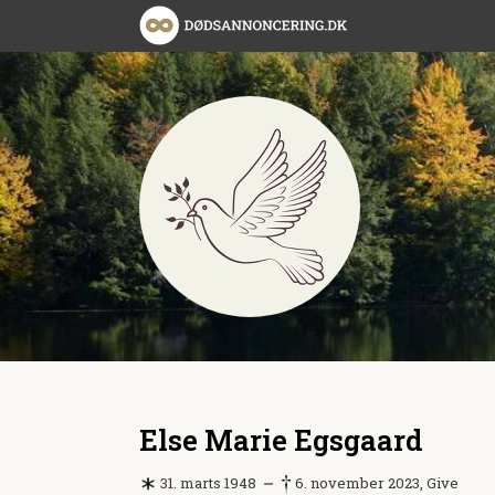
Else Marie Egsgaard
31. marts 1948
6. november 2023, Give