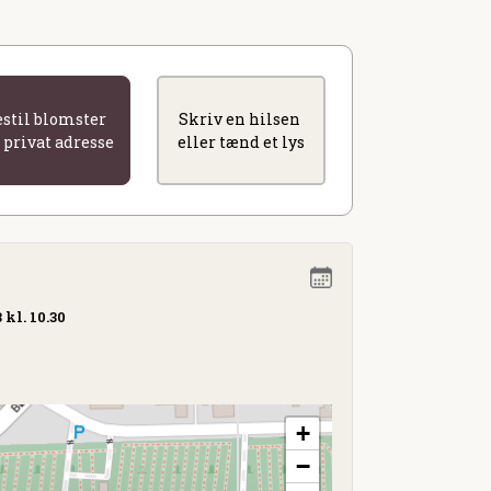
estil blomster
Skriv en hilsen
l privat adresse
eller tænd et lys
kl. 10.30
+
−