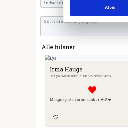
Afvis
Alle hilsner
Irma Hauge
Delt på mindesiden d. 08.november.2023
Mange hjerte varme tanker 🍁🍂❤️