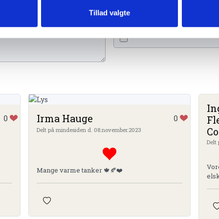
Tænd et lys
Ti
Tillad valgte
In
Irma Hauge
0
0
F
Co
Delt på mindesiden d. 08.november.2023
Delt
Vores 
Mange varme tanker 🍁🍂❤️
els