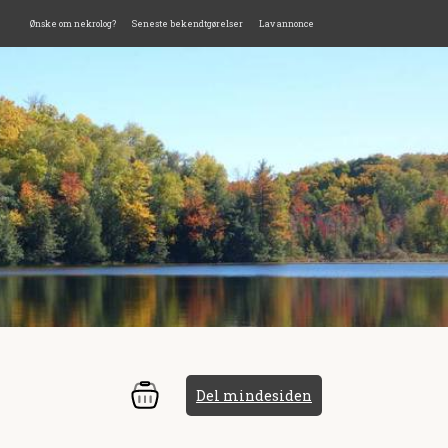
Ønske om nekrolog?
Seneste bekendtgørelser
Lav annonce
Del mindesiden