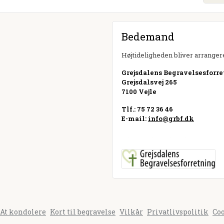
Bedemand
Højtideligheden bliver arrangere
Grejsdalens Begravelsesforr
Grejsdalsvej 265
7100 Vejle
Tlf.: 75 72 36 46
E-mail:
info@grbf.dk
Besøg hjemmeside
At kondolere
Kort til begravelse
Vilkår
Privatlivspolitik
Co