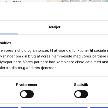
Detaljer
ookies
se vores indhold og annoncer, til at vise dig funktioner til sociale
oplysninger om din brug af vores hjemmeside med vores partnere i
Folkeblad d. 8.
Se flere
ysepartnere. Vores partnere kan kombinere disse data med andr
et fra din brug af deres tjenester.
Præferencer
Statistik
kan tænde et lys, skrive et mindeord,
eller en rose