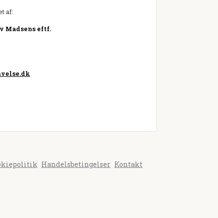
t af:
v Madsens eftf.
velse.dk
okiepolitik
Handelsbetingelser
Kontakt