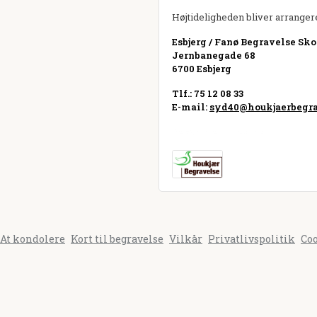
Højtideligheden bliver arrangere
Esbjerg / Fanø Begravelse Sko
Jernbanegade 68
6700 Esbjerg
Tlf.: 75 12 08 33
E-mail:
syd40@houkjaerbegra
Besøg hjemmeside
At kondolere
Kort til begravelse
Vilkår
Privatlivspolitik
Co