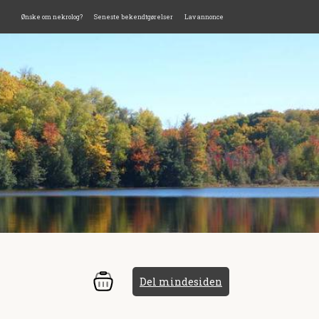
Ønske om nekrolog?
Seneste bekendtgørelser
Lav annonce
Del mindesiden