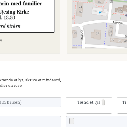
24
tænde et lys, skrive et mindeord,
eller en rose
Tænd et lys
Ti