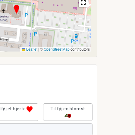
Leaflet
|
©
OpenStreetMap
contributors
lføj et hjerte
Tilføj en blomst