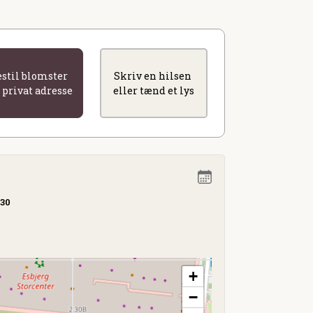
estil blomster
Skriv en hilsen
l privat adresse
eller tænd et lys
.30
+
−