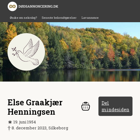
Ønske om nekrolog?
Seneste bekendtgørelser
Lav annonce
Else Graakjær
Del
Henningsen
mindesiden
19. juni 1954
8. december 2023, Silkeborg