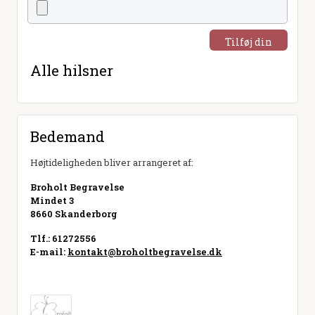
Tilføj din
hilsen
Alle hilsner
Bedemand
Højtideligheden bliver arrangeret af:
Broholt Begravelse
Mindet 3
8660 Skanderborg
Tlf.: 61272556
E-mail:
kontakt@broholtbegravelse.dk
Besøg hjemmeside