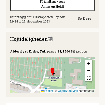
Offentligtgjort i Ekstraposten - ophørt
Se flere
1.9.24 d. 27. december 2023
Højtideligheden
Alderslyst Kirke, Tulipanvej 13, 8600 Silkeborg
+
−
Leaflet
|
©
OpenStreetMap
contributors