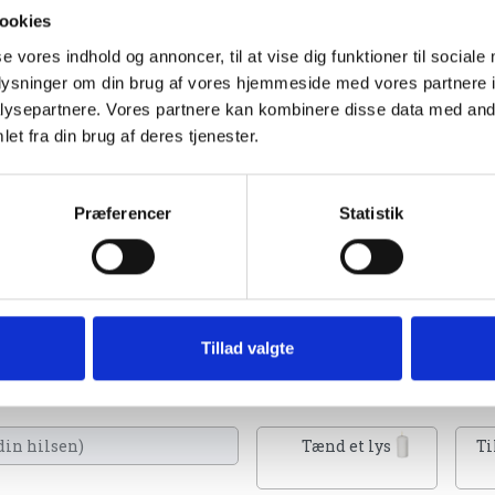
ookies
se vores indhold og annoncer, til at vise dig funktioner til sociale
oplysninger om din brug af vores hjemmeside med vores partnere i
ysepartnere. Vores partnere kan kombinere disse data med andr
et fra din brug af deres tjenester.
Præferencer
Statistik
Folkeblad d. 10. marts 2023
Tillad valgte
tænde et lys, skrive et mindeord,
eller en rose
Tænd et lys
Ti