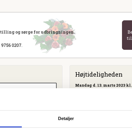
stilling og sørge for udbringningen.
B
ti
 9756 0207.
Højtideligheden
Mandag
d. 13. marts 2023 kl.
Søndermarkskirken
Søndermarksvej 90, 7100 Ve
Detaljer