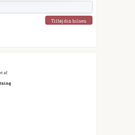
Tilføj din hilsen
t af:
etning