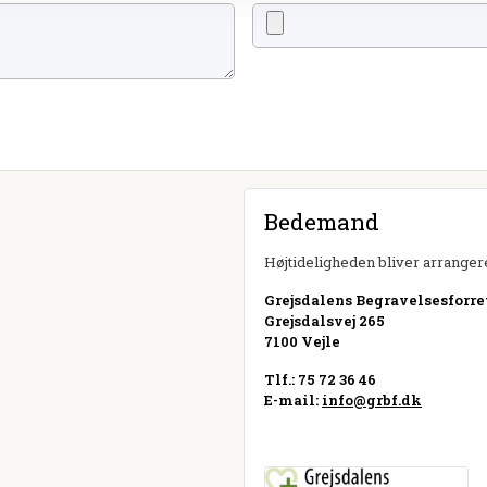
Bedemand
Højtideligheden bliver arrangere
Grejsdalens Begravelsesforr
Grejsdalsvej 265
7100 Vejle
Tlf.: 75 72 36 46
E-mail:
info@grbf.dk
Besøg hjemmeside