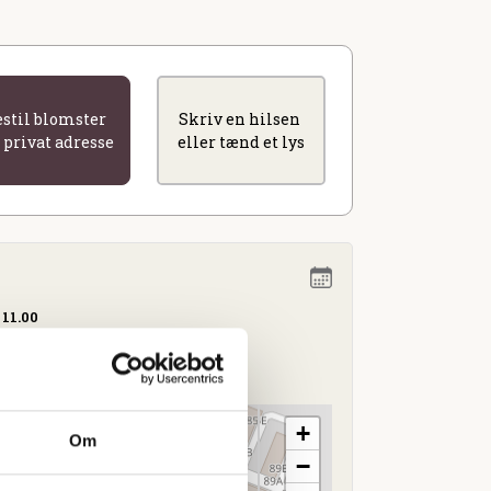
estil blomster
Skriv en hilsen
l privat adresse
eller tænd et lys
 11.00
jle
+
Om
−