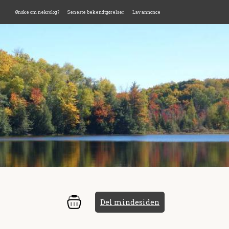
Ønske om nekrolog?
Seneste bekendtgørelser
Lav annonce
Del mindesiden