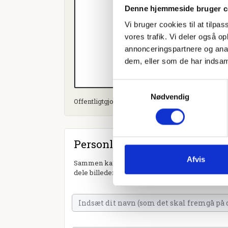
Denne hjemmeside bruger c
Vi bruger cookies til at tilpas
vores trafik. Vi deler også 
annonceringspartnere og anal
dem, eller som de har indsaml
Samtykkevalg
Nødvendig
Offentligtgjort i Herning Folkeblad d. 7. maj 202
Personlig hilsen
Afvis
Sammen kan vi mindes Else Andersen Breinholt.
dele billeder og video eller blot sende et hjerte 