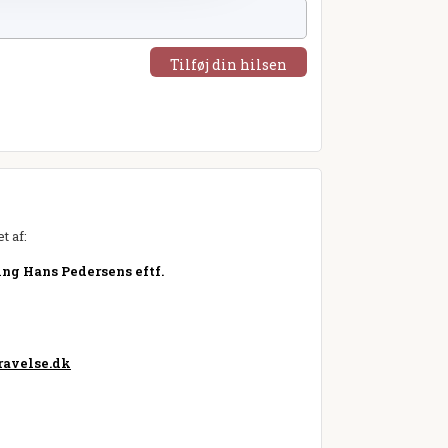
Tilføj din hilsen
t af:
ng Hans Pedersens eftf.
avelse.dk