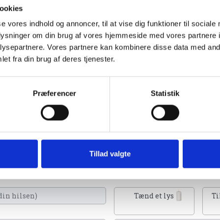
ookies
se vores indhold og annoncer, til at vise dig funktioner til sociale
oplysninger om din brug af vores hjemmeside med vores partnere i
ysepartnere. Vores partnere kan kombinere disse data med andr
et fra din brug af deres tjenester.
Præferencer
Statistik
4
Tillad valgte
 Du kan tænde et lys, skrive et mindeord,
eller en rose
Tænd et lys
Ti