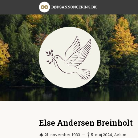
Else Andersen Breinholt
21. november 1933
5. maj 2024, Avlum