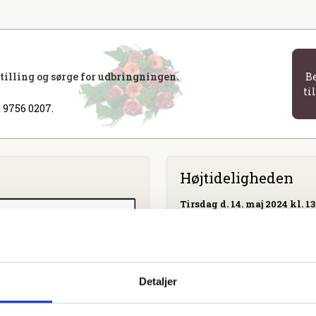
stilling og sørge for udbringningen.
B
ti
 9756 0207.
Højtideligheden
Tirsdag
d. 14. maj 2024 kl. 13
Hodsager Kirke
Hovedgaden 26, 7490 Aulu
Detaljer