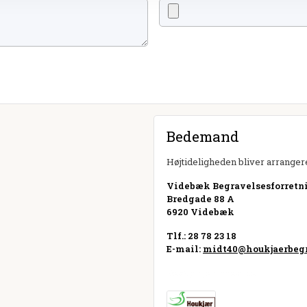
Bedemand
Højtideligheden bliver arrangere
Videbæk Begravelsesforretni
Bredgade 88 A
6920 Videbæk
Tlf.: 28 78 23 18
E-mail:
midt40@houkjaerbegr
Besøg hjemmeside