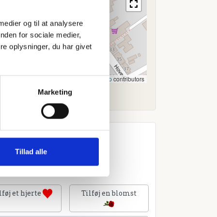
 medier og til at analysere
nden for sociale medier,
e oplysninger, du har givet
Leaflet
|
©
OpenStreetMap
contributors
Marketing
Tillad alle
lføj et hjerte
Tilføj en blomst