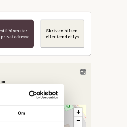
estil blomster
Skriv en hilsen
l privat adresse
eller tænd et lys
.00
m
+
Om
−