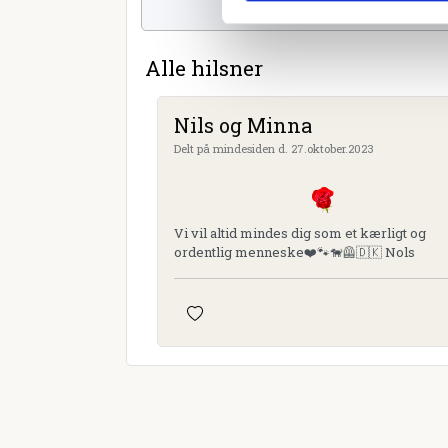
Alle hilsner
Nils og Minna
Delt på mindesiden d. 27.oktober.2023
Vi vil altid mindes dig som et kærligt og
ordentlig menneske❤️🐾🐕‍🦺🇩🇰 Nols