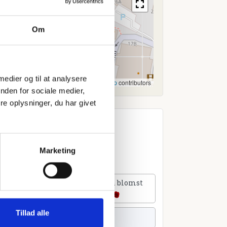
Om
 medier og til at analysere
Leaflet
|
©
OpenStreetMap
contributors
nden for sociale medier,
e oplysninger, du har givet
Marketing
lføj et hjerte
Tilføj en blomst
Tillad alle