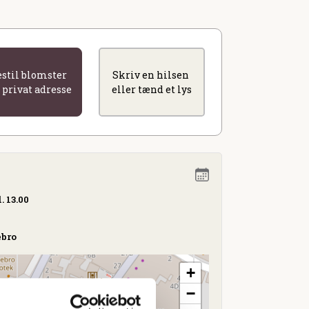
estil blomster
Skriv en hilsen
l privat adresse
eller tænd et lys
. 13.00
ebro
+
−