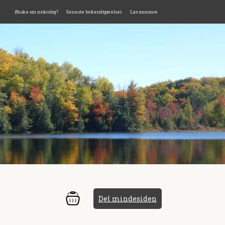
Ønske om nekrolog?
Seneste bekendtgørelser
Lav annonce
Del mindesiden