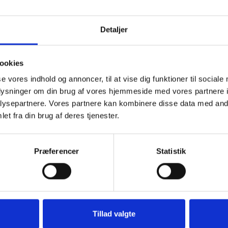
Detaljer
ookies
Lemvig d. 21. oktober 2023
se vores indhold og annoncer, til at vise dig funktioner til sociale
oplysninger om din brug af vores hjemmeside med vores partnere i
ysepartnere. Vores partnere kan kombinere disse data med andr
et fra din brug af deres tjenester.
. Du kan tænde et lys, skrive et mindeord,
Præferencer
Statistik
eller en rose
Tænd et lys
Ti
Tillad valgte