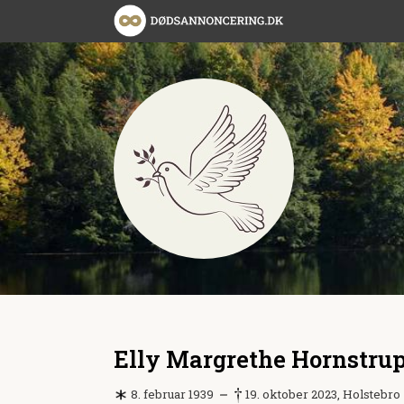
Elly Margrethe Hornstru
8. februar 1939
19. oktober 2023, Holstebro