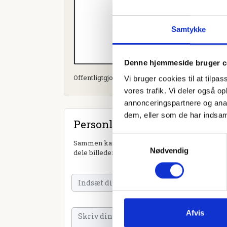
Samtykke
Denne hjemmeside bruger c
Offentligtgjort i Dagbladet Holstebro, Struer og 
Vi bruger cookies til at tilpas
vores trafik. Vi deler også 
annonceringspartnere og anal
dem, eller som de har indsaml
Personlig hilsen
Samtykkevalg
Sammen kan vi mindes Elly Margrethe Hornstrup
Nødvendig
dele billeder og video eller blot sende et hjerte 
Afvis