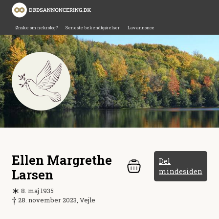
Ønske om nekrolog?
Seneste bekendtgørelser
Lav annonce
Ellen Margrethe
Del
Larsen
mindesiden
8. maj 1935
28. november 2023, Vejle