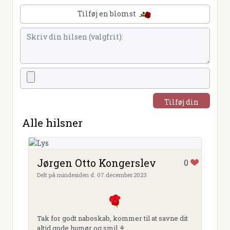
Tilføj en blomst
Tilføj din
hilsen
Alle hilsner
Jørgen Otto Kongerslev
0
Delt på mindesiden d. 07.december.2023
Tak for godt naboskab, kommer til at savne dit
altid gode humør og smil ⚘️