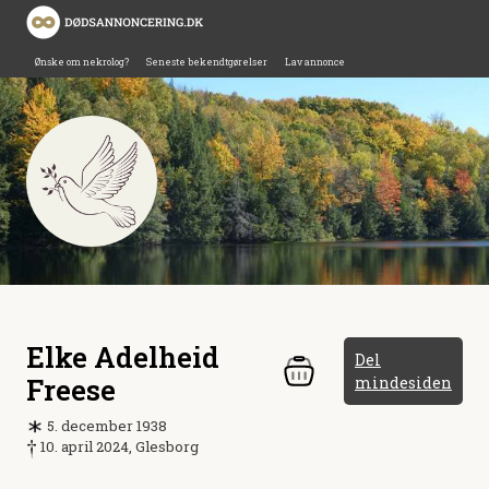
Ønske om nekrolog?
Seneste bekendtgørelser
Lav annonce
Elke Adelheid
Del
Freese
mindesiden
5. december 1938
10. april 2024, Glesborg