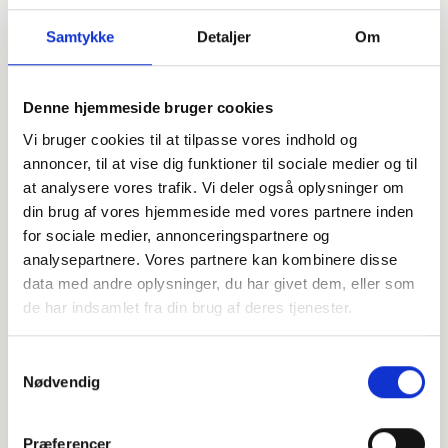
Samtykke
Detaljer
Om
Denne hjemmeside bruger cookies
Offentligtgjort i Jydske Vestkysten d. 9. oktober 2023
Vi bruger cookies til at tilpasse vores indhold og
annoncer, til at vise dig funktioner til sociale medier og til
at analysere vores trafik. Vi deler også oplysninger om
Højtideligheden
din brug af vores hjemmeside med vores partnere inden
for sociale medier, annonceringspartnere og
Fredag
d. 13. oktober 2023 kl. 11.00
analysepartnere. Vores partnere kan kombinere disse
Malt Kirke
data med andre oplysninger, du har givet dem, eller som
Jelshøjvej 1A, 6600 Vejen
de har indsamlet fra din brug af deres tjenester.
+
Samtykkevalg
−
Nødvendig
Præferencer