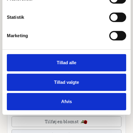
Leaflet
|
©
OpenStreetMap
contributors
Statistik
Personlig hilsen
Marketing
Sammen kan vi mindes Elisabeth Pedersen. Du kan
tænde et lys, skrive et mindeord,
dele billeder og video eller blot sende et hjerte eller en
rose
Tillad alle
Tillad valgte
Tænd et lys
Afvis
Tilføj et hjerte
Tilføj en blomst