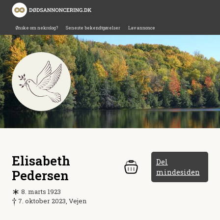
Ønske om nekrolog?
Seneste bekendtgørelser
Lav annonce
Elisabeth
Del
Pedersen
mindesiden
8. marts 1923
7. oktober 2023, Vejen