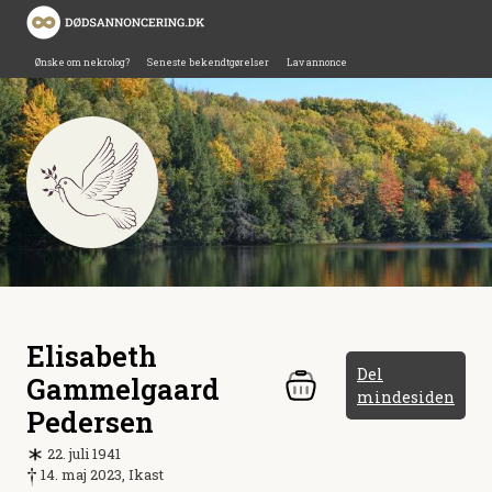
Ønske om nekrolog?
Seneste bekendtgørelser
Lav annonce
Elisabeth
Del
Gammelgaard
mindesiden
Pedersen
22. juli 1941
14. maj 2023, Ikast