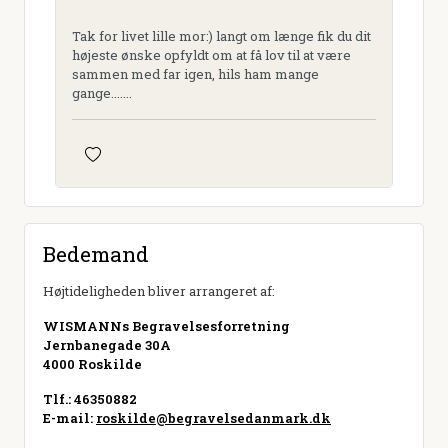
Tak for livet lille mor:) langt om længe fik du dit
højeste ønske opfyldt om at få lov til at være
sammen med far igen, hils ham mange
gange.......
Bedemand
Højtideligheden bliver arrangeret af:
WISMANNs Begravelsesforretning
Jernbanegade 30A
4000 Roskilde
Tlf.: 46350882
E-mail:
roskilde@begravelsedanmark.dk