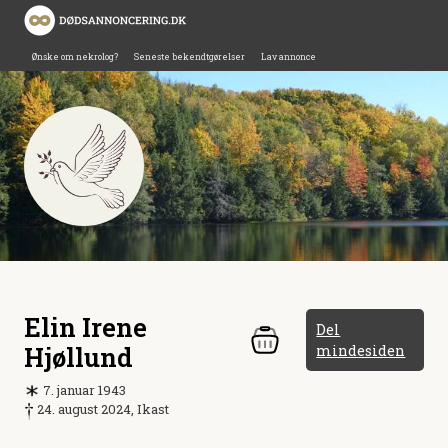
Ønske om nekrolog?
Seneste bekendtgørelser
Lav annonce
Elin Irene
Del
Hjøllund
mindesiden
7. januar 1943
24. august 2024, Ikast