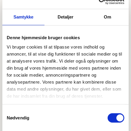
Samtykke
Detaljer
Om
Denne hjemmeside bruger cookies
Vi bruger cookies til at tilpasse vores indhold og
Offentligtgjort i Ikast-Brande Avis d. 28. august 2024
annoncer, til at vise dig funktioner til sociale medier og til
at analysere vores trafik. Vi deler også oplysninger om
din brug af vores hjemmeside med vores partnere inden
Højtideligheden
for sociale medier, annonceringspartnere og
Lørdag
d. 31. august 2024 kl. 13.00
analysepartnere. Vores partnere kan kombinere disse
data med andre oplysninger, du har givet dem, eller som
Ikast Kirke
de har indsamlet fra din brug af deres tjenester.
Kirkegade 3, 7430 Ikast
+
Samtykkevalg
Nødvendig
−