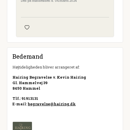
Delt på mindesiden d. 04.marts.2024
Bedemand
Højtideligheden bliver arrangeret af:
Hairing Begravelse v. Kevin Hairing
Gl. Hammelvej 39
8450 Hammel
Tlf.: 91913131
E-mail:
begravelse@hairing.dk
Besøg hjemmeside