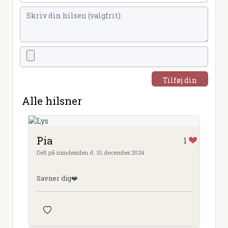
Tilføj din
hilsen
Alle hilsner
Pia
1
Delt på mindesiden d. 31.december.2024
Savner dig❤️