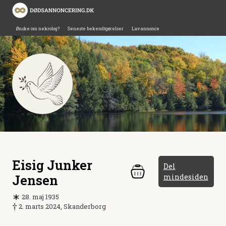
Ønske om nekrolog?
Seneste bekendtgørelser
Lav annonce
Eisig Junker
Del
Jensen
mindesiden
28. maj 1935
2. marts 2024, Skanderborg