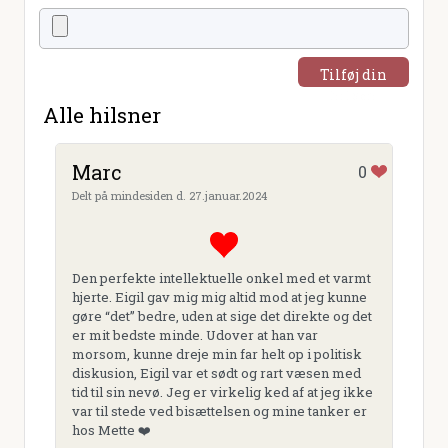
Tilføj din
hilsen
Alle hilsner
Marc
0
Delt på mindesiden d. 27.januar.2024
Den perfekte intellektuelle onkel med et varmt
hjerte. Eigil gav mig mig altid mod at jeg kunne
gøre “det” bedre, uden at sige det direkte og det
er mit bedste minde. Udover at han var
morsom, kunne dreje min far helt op i politisk
diskusion, Eigil var et sødt og rart væsen med
tid til sin nevø. Jeg er virkelig ked af at jeg ikke
var til stede ved bisættelsen og mine tanker er
hos Mette ❤️